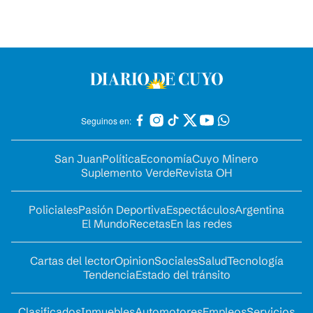
Seguinos en:
San Juan
Política
Economía
Cuyo Minero
Suplemento Verde
Revista OH
Policiales
Pasión Deportiva
Espectáculos
Argentina
El Mundo
Recetas
En las redes
Cartas del lector
Opinion
Sociales
Salud
Tecnología
Tendencia
Estado del tránsito
Clasificados
Inmuebles
Automotores
Empleos
Servicios