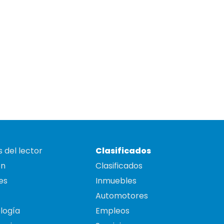
 del lector
Clasificados
on
Clasificados
es
Inmuebles
Automotores
logía
Empleos