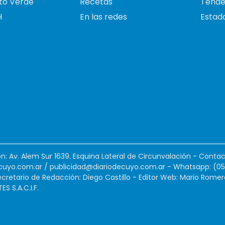
to Verde
Recetas
Tende
H
En las redes
Estado
ión: Av. Alem Sur 1639. Esquina Lateral de Circunvalación - Contac
cuyo.com.ar
/
publicidad@diariodecuyo.com.ar
-
Whatsapp: (0
cretario de Redacción: Diego Castillo - Editor Web: Mario Romer
 S.A.C.I.F.