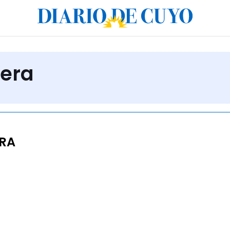
ñera
ERA