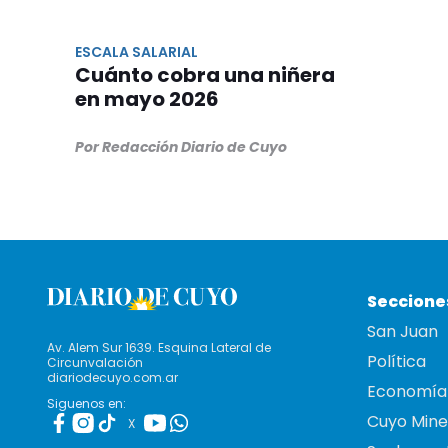
ESCALA SALARIAL
Cuánto cobra una niñera
en mayo 2026
Por Redacción Diario de Cuyo
Seccione
San Juan
Av. Alem Sur 1639. Esquina Lateral de
Política
Circunvalación
diariodecuyo.com.ar
Economía
Siguenos en:
Cuyo Mine
X