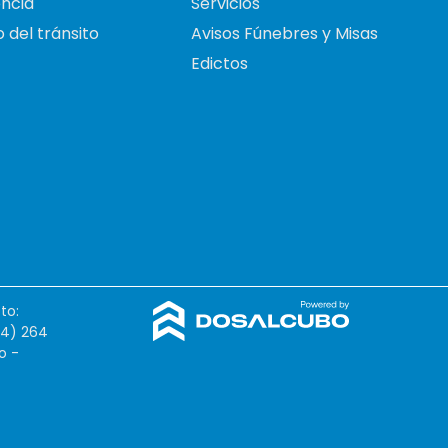
ncia
Servicios
 del tránsito
Avisos Fúnebres y Misas
Edictos
to:
54) 264
o -