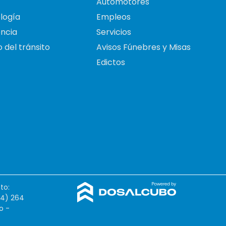
Automotores
logía
Empleos
ncia
Servicios
 del tránsito
Avisos Fúnebres y Misas
Edictos
to:
54) 264
o -