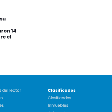
 su
aron 14
re el
 del lector
Clasificados
on
Clasificados
es
Inmuebles