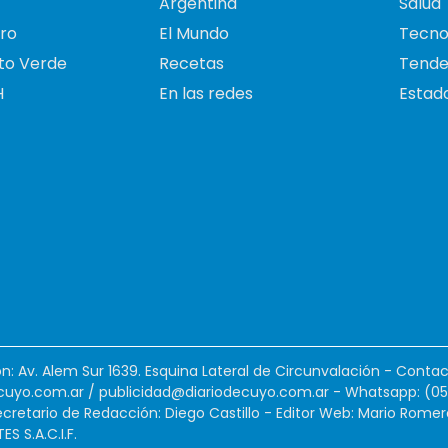
Argentina
Salud
ro
El Mundo
Tecno
to Verde
Recetas
Tende
H
En las redes
Estado
ión: Av. Alem Sur 1639. Esquina Lateral de Circunvalación - Contac
cuyo.com.ar
/
publicidad@diariodecuyo.com.ar
-
Whatsapp: (0
cretario de Redacción: Diego Castillo - Editor Web: Mario Romer
 S.A.C.I.F.