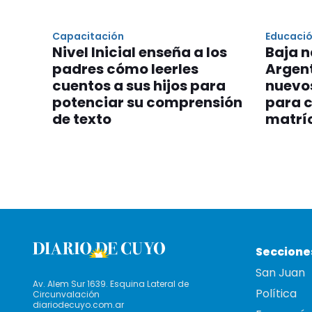
Capacitación
Educaci
Nivel Inicial enseña a los
Baja n
padres cómo leerles
Argent
cuentos a sus hijos para
nuevos
potenciar su comprensión
para c
de texto
matrí
Seccione
San Juan
Av. Alem Sur 1639. Esquina Lateral de
Política
Circunvalación
diariodecuyo.com.ar