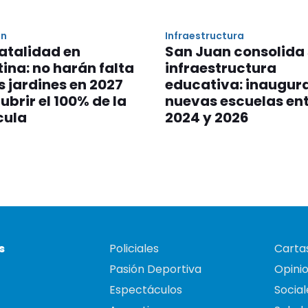
ón
Infraestructura
atalidad en
San Juan consolida
ina: no harán falta
infraestructura
 jardines en 2027
educativa: inaugur
ubrir el 100% de la
nuevas escuelas ent
cula
2024 y 2026
s
Policiales
Cartas
Pasión Deportiva
Opini
Espectáculos
Social