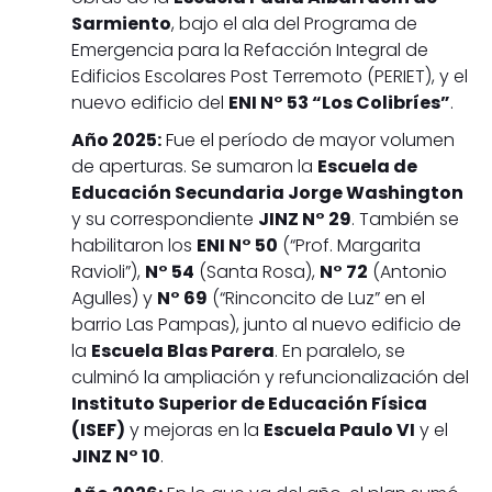
Sarmiento
, bajo el ala del Programa de
Emergencia para la Refacción Integral de
Edificios Escolares Post Terremoto (PERIET), y el
nuevo edificio del
ENI N° 53 “Los Colibríes”
.
Año 2025:
Fue el período de mayor volumen
de aperturas. Se sumaron la
Escuela de
Educación Secundaria Jorge Washington
y su correspondiente
JINZ N° 29
. También se
habilitaron los
ENI N° 50
(“Prof. Margarita
Ravioli”),
N° 54
(Santa Rosa),
N° 72
(Antonio
Agulles) y
N° 69
(“Rinconcito de Luz” en el
barrio Las Pampas), junto al nuevo edificio de
la
Escuela Blas Parera
. En paralelo, se
culminó la ampliación y refuncionalización del
Instituto Superior de Educación Física
(ISEF)
y mejoras en la
Escuela Paulo VI
y el
JINZ N° 10
.