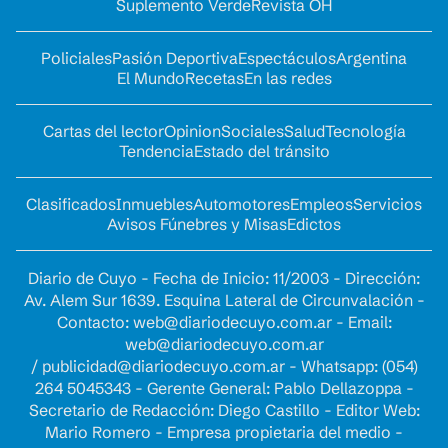
Suplemento Verde
Revista OH
Policiales
Pasión Deportiva
Espectáculos
Argentina
El Mundo
Recetas
En las redes
Cartas del lector
Opinion
Sociales
Salud
Tecnología
Tendencia
Estado del tránsito
Clasificados
Inmuebles
Automotores
Empleos
Servicios
Avisos Fúnebres y Misas
Edictos
Diario de Cuyo - Fecha de Inicio: 11/2003 - Dirección:
Av. Alem Sur 1639. Esquina Lateral de Circunvalación -
Contacto:
web@diariodecuyo.com.ar
- Email:
web@diariodecuyo.com.ar
/
publicidad@diariodecuyo.com.ar
-
Whatsapp: (054)
264 5045343 - Gerente General: Pablo Dellazoppa -
Secretario de Redacción: Diego Castillo - Editor Web:
Mario Romero - Empresa propietaria del medio -