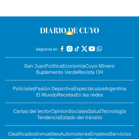
Seguinos en:
San Juan
Política
Economía
Cuyo Minero
Suplemento Verde
Revista OH
Policiales
Pasión Deportiva
Espectáculos
Argentina
El Mundo
Recetas
En las redes
Cartas del lector
Opinion
Sociales
Salud
Tecnología
Tendencia
Estado del tránsito
Clasificados
Inmuebles
Automotores
Empleos
Servicios