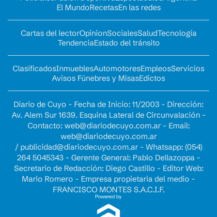
El Mundo
Recetas
En las redes
Cartas del lector
Opinion
Sociales
Salud
Tecnología
Tendencia
Estado del tránsito
Clasificados
Inmuebles
Automotores
Empleos
Servicios
Avisos Fúnebres y Misas
Edictos
Diario de Cuyo - Fecha de Inicio: 11/2003 - Dirección:
Av. Alem Sur 1639. Esquina Lateral de Circunvalación -
Contacto:
web@diariodecuyo.com.ar
- Email:
web@diariodecuyo.com.ar
/
publicidad@diariodecuyo.com.ar
-
Whatsapp: (054)
264 5045343 - Gerente General: Pablo Dellazoppa -
Secretario de Redacción: Diego Castillo - Editor Web:
Mario Romero - Empresa propietaria del medio -
FRANCISCO MONTES S.A.C.I.F.