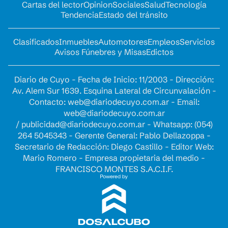
Cartas del lector
Opinion
Sociales
Salud
Tecnología
Tendencia
Estado del tránsito
Clasificados
Inmuebles
Automotores
Empleos
Servicios
Avisos Fúnebres y Misas
Edictos
Diario de Cuyo - Fecha de Inicio: 11/2003 - Dirección:
Av. Alem Sur 1639. Esquina Lateral de Circunvalación -
Contacto:
web@diariodecuyo.com.ar
- Email:
web@diariodecuyo.com.ar
/
publicidad@diariodecuyo.com.ar
-
Whatsapp: (054)
264 5045343 - Gerente General: Pablo Dellazoppa -
Secretario de Redacción: Diego Castillo - Editor Web:
Mario Romero - Empresa propietaria del medio -
FRANCISCO MONTES S.A.C.I.F.