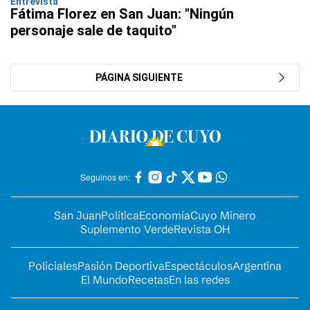
Entrevista
Fátima Florez en San Juan: "Ningún
personaje sale de taquito"
PÁGINA SIGUIENTE
Seguinos en:
San Juan
Política
Economía
Cuyo Minero
Suplemento Verde
Revista OH
Policiales
Pasión Deportiva
Espectáculos
Argentina
El Mundo
Recetas
En las redes