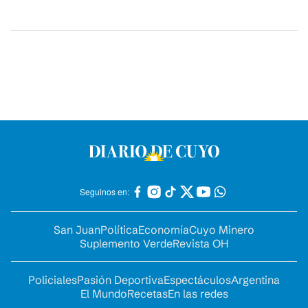
Seguinos en:
San Juan
Política
Economía
Cuyo Minero
Suplemento Verde
Revista OH
Policiales
Pasión Deportiva
Espectáculos
Argentina
El Mundo
Recetas
En las redes