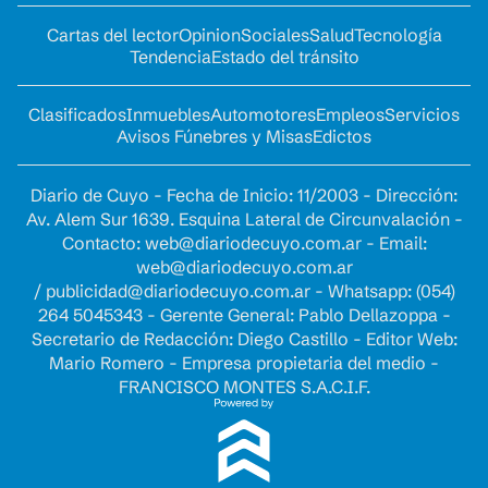
Cartas del lector
Opinion
Sociales
Salud
Tecnología
Tendencia
Estado del tránsito
Clasificados
Inmuebles
Automotores
Empleos
Servicios
Avisos Fúnebres y Misas
Edictos
Diario de Cuyo - Fecha de Inicio: 11/2003 - Dirección:
Av. Alem Sur 1639. Esquina Lateral de Circunvalación -
Contacto:
web@diariodecuyo.com.ar
- Email:
web@diariodecuyo.com.ar
/
publicidad@diariodecuyo.com.ar
-
Whatsapp: (054)
264 5045343 - Gerente General: Pablo Dellazoppa -
Secretario de Redacción: Diego Castillo - Editor Web:
Mario Romero - Empresa propietaria del medio -
FRANCISCO MONTES S.A.C.I.F.