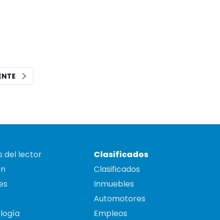
IENTE
 del lector
Clasificados
on
Clasificados
es
Inmuebles
Automotores
logía
Empleos