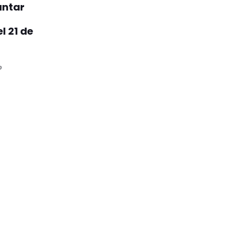
antar
l 21 de
o