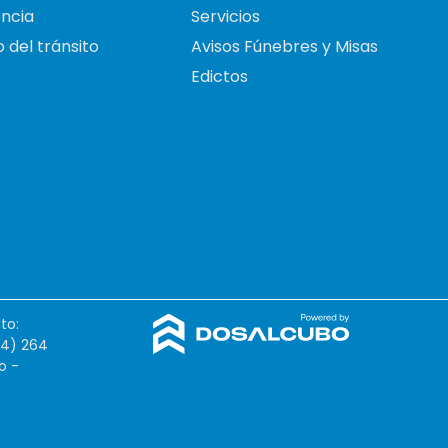
ncia
Servicios
 del tránsito
Avisos Fúnebres y Misas
Edictos
to:
54) 264
o -