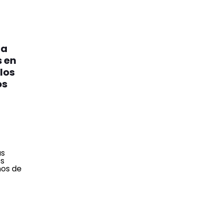
ra
s en
los
os