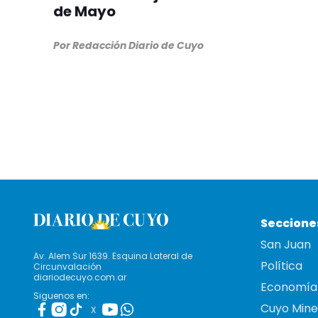
de Mayo
Por Redacción Diario de Cuyo
Seccione
San Juan
Av. Alem Sur 1639. Esquina Lateral de
Política
Circunvalación
diariodecuyo.com.ar
Economía
Siguenos en:
Cuyo Mine
X