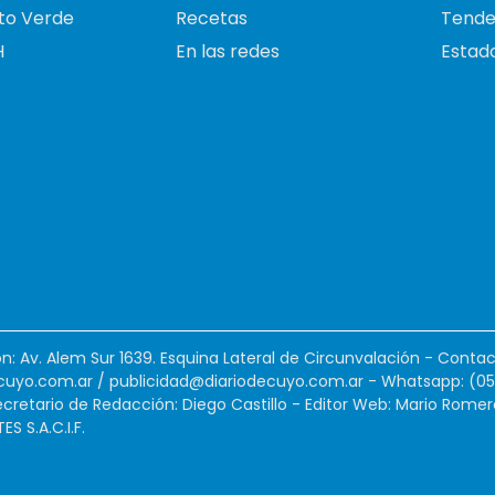
to Verde
Recetas
Tende
H
En las redes
Estado
ión: Av. Alem Sur 1639. Esquina Lateral de Circunvalación - Contac
cuyo.com.ar
/
publicidad@diariodecuyo.com.ar
-
Whatsapp: (0
cretario de Redacción: Diego Castillo - Editor Web: Mario Romer
 S.A.C.I.F.