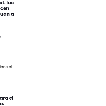
t: las
ecen
Juan a
o
ara el
o: