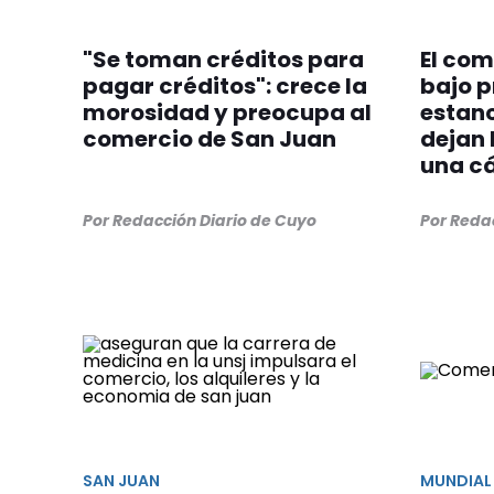
"Se toman créditos para
El com
pagar créditos": crece la
bajo p
morosidad y preocupa al
estanc
comercio de San Juan
dejan 
una c
Por Redacción Diario de Cuyo
Por Reda
SAN JUAN
MUNDIAL