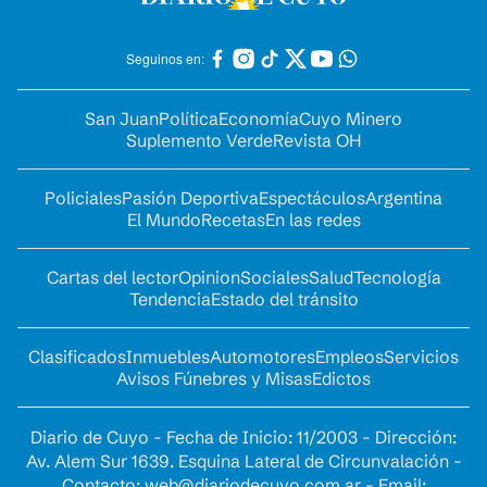
Seguinos en:
San Juan
Política
Economía
Cuyo Minero
Suplemento Verde
Revista OH
Policiales
Pasión Deportiva
Espectáculos
Argentina
El Mundo
Recetas
En las redes
Cartas del lector
Opinion
Sociales
Salud
Tecnología
Tendencia
Estado del tránsito
Clasificados
Inmuebles
Automotores
Empleos
Servicios
Avisos Fúnebres y Misas
Edictos
Diario de Cuyo - Fecha de Inicio: 11/2003 - Dirección:
Av. Alem Sur 1639. Esquina Lateral de Circunvalación -
Contacto:
web@diariodecuyo.com.ar
- Email: