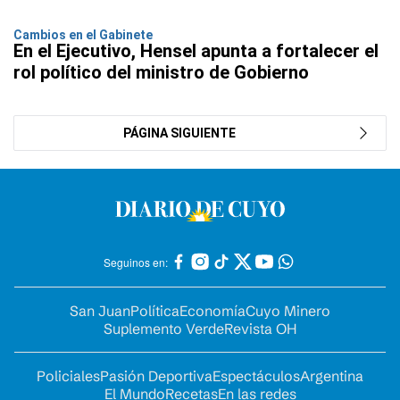
Cambios en el Gabinete
En el Ejecutivo, Hensel apunta a fortalecer el
rol político del ministro de Gobierno
PÁGINA SIGUIENTE
Seguinos en:
San Juan
Política
Economía
Cuyo Minero
Suplemento Verde
Revista OH
Policiales
Pasión Deportiva
Espectáculos
Argentina
El Mundo
Recetas
En las redes