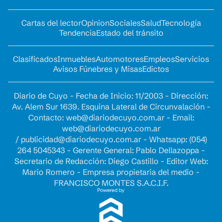
Cartas del lector
Opinion
Sociales
Salud
Tecnología
Tendencia
Estado del tránsito
Clasificados
Inmuebles
Automotores
Empleos
Servicios
Avisos Fúnebres y Misas
Edictos
Diario de Cuyo - Fecha de Inicio: 11/2003 - Dirección:
Av. Alem Sur 1639. Esquina Lateral de Circunvalación -
Contacto:
web@diariodecuyo.com.ar
- Email:
web@diariodecuyo.com.ar
/
publicidad@diariodecuyo.com.ar
-
Whatsapp: (054)
264 5045343 - Gerente General: Pablo Dellazoppa -
Secretario de Redacción: Diego Castillo - Editor Web:
Mario Romero - Empresa propietaria del medio -
FRANCISCO MONTES S.A.C.I.F.