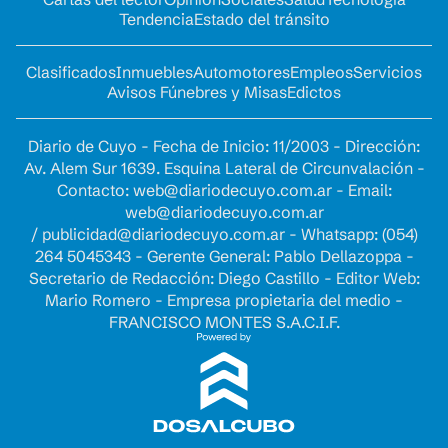
Tendencia
Estado del tránsito
Clasificados
Inmuebles
Automotores
Empleos
Servicios
Avisos Fúnebres y Misas
Edictos
Diario de Cuyo - Fecha de Inicio: 11/2003 - Dirección:
Av. Alem Sur 1639. Esquina Lateral de Circunvalación -
Contacto:
web@diariodecuyo.com.ar
- Email:
web@diariodecuyo.com.ar
/
publicidad@diariodecuyo.com.ar
-
Whatsapp: (054)
264 5045343 - Gerente General: Pablo Dellazoppa -
Secretario de Redacción: Diego Castillo - Editor Web:
Mario Romero - Empresa propietaria del medio -
FRANCISCO MONTES S.A.C.I.F.