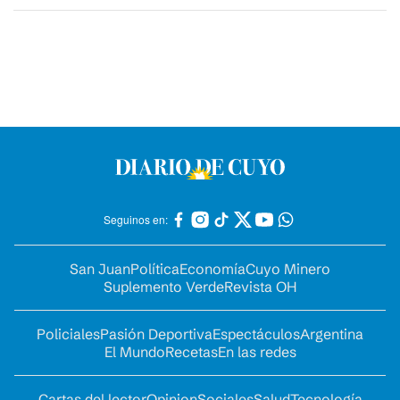
Seguinos en:
San Juan
Política
Economía
Cuyo Minero
Suplemento Verde
Revista OH
Policiales
Pasión Deportiva
Espectáculos
Argentina
El Mundo
Recetas
En las redes
Cartas del lector
Opinion
Sociales
Salud
Tecnología