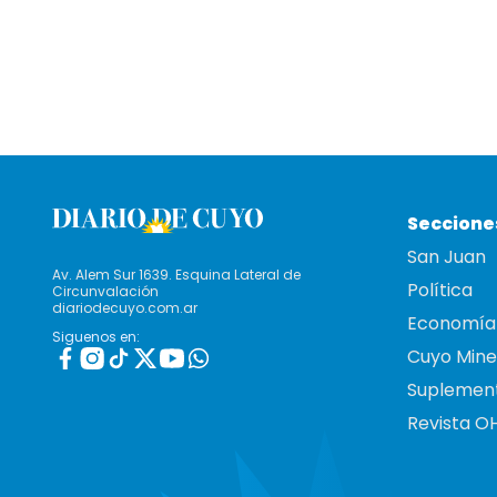
Seccione
San Juan
Av. Alem Sur 1639. Esquina Lateral de
Política
Circunvalación
diariodecuyo.com.ar
Economía
Siguenos en:
Cuyo Mine
Suplemen
Revista O