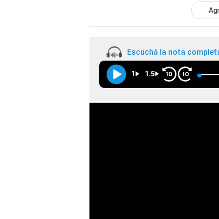
Agr
Escuchá la nota complet
1
1.5
10
10