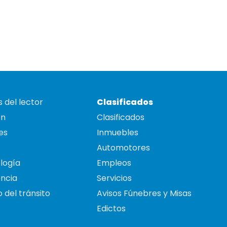
 del lector
Clasificados
on
Clasificados
es
Inmuebles
Automotores
logía
Empleos
ncia
Servicios
 del tránsito
Avisos Fúnebres y Misas
Edictos