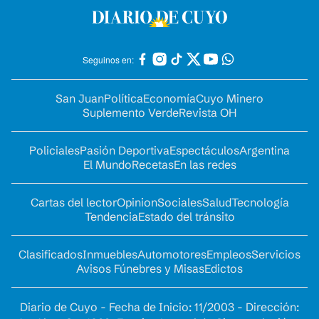
Seguinos en:
San Juan
Política
Economía
Cuyo Minero
Suplemento Verde
Revista OH
Policiales
Pasión Deportiva
Espectáculos
Argentina
El Mundo
Recetas
En las redes
Cartas del lector
Opinion
Sociales
Salud
Tecnología
Tendencia
Estado del tránsito
Clasificados
Inmuebles
Automotores
Empleos
Servicios
Avisos Fúnebres y Misas
Edictos
Diario de Cuyo - Fecha de Inicio: 11/2003 - Dirección: