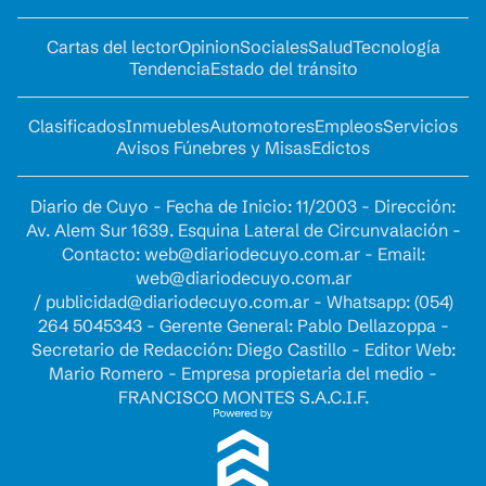
Cartas del lector
Opinion
Sociales
Salud
Tecnología
Tendencia
Estado del tránsito
Clasificados
Inmuebles
Automotores
Empleos
Servicios
Avisos Fúnebres y Misas
Edictos
Diario de Cuyo - Fecha de Inicio: 11/2003 - Dirección:
Av. Alem Sur 1639. Esquina Lateral de Circunvalación -
Contacto:
web@diariodecuyo.com.ar
- Email:
web@diariodecuyo.com.ar
/
publicidad@diariodecuyo.com.ar
-
Whatsapp: (054)
264 5045343 - Gerente General: Pablo Dellazoppa -
Secretario de Redacción: Diego Castillo - Editor Web:
Mario Romero - Empresa propietaria del medio -
FRANCISCO MONTES S.A.C.I.F.