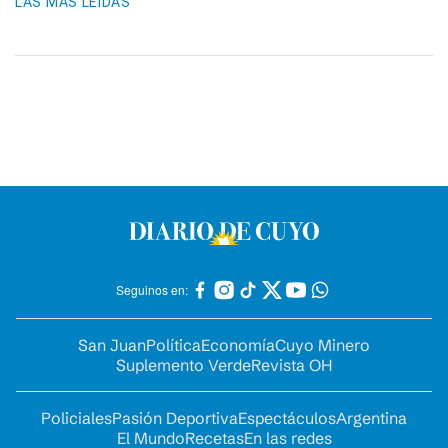
LAS MÁS LEIDAS
Seguinos en:
San Juan
Política
Economía
Cuyo Minero
Suplemento Verde
Revista OH
Policiales
Pasión Deportiva
Espectáculos
Argentina
El Mundo
Recetas
En las redes