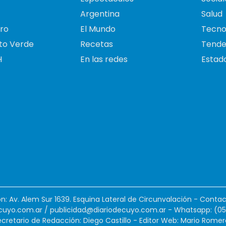
Argentina
Salud
ro
El Mundo
Tecno
to Verde
Recetas
Tende
H
En las redes
Estado
ión: Av. Alem Sur 1639. Esquina Lateral de Circunvalación - Contac
cuyo.com.ar
/
publicidad@diariodecuyo.com.ar
-
Whatsapp: (0
cretario de Redacción: Diego Castillo - Editor Web: Mario Romer