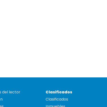
 del lector
Clasificados
on
Clasificados
es
Inmuebles