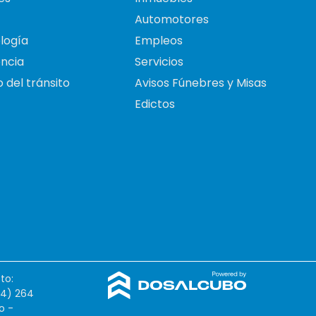
Automotores
logía
Empleos
ncia
Servicios
 del tránsito
Avisos Fúnebres y Misas
Edictos
to:
54) 264
o -