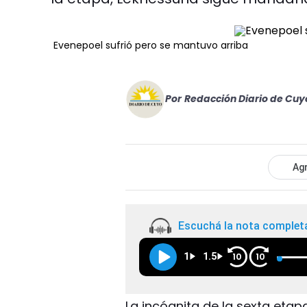
Evenepoel sufrió pero se mantuvo arriba
Por
Redacción Diario de Cuy
Agr
Escuchá la nota complet
1
1.5
10
10
La incógnita de la sexta etapa