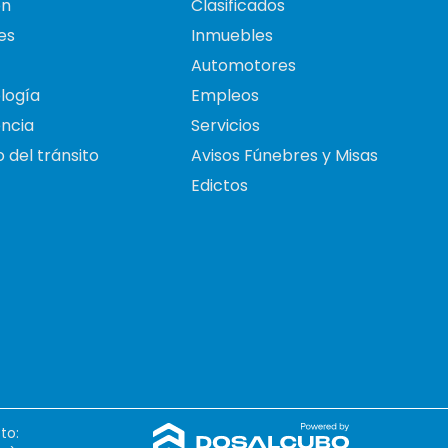
on
Clasificados
es
Inmuebles
Automotores
logía
Empleos
ncia
Servicios
 del tránsito
Avisos Fúnebres y Misas
Edictos
to: