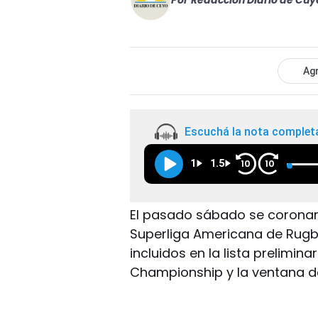
Por
Redacción Diario de Cuy
Agr
Escuchá la nota complet
1
1.5
10
10
El pasado sábado se coronar
Superliga Americana de Rugby 
incluidos en la lista prelimina
Championship y la ventana d