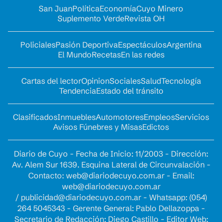
San Juan
Política
Economía
Cuyo Minero
Suplemento Verde
Revista OH
Policiales
Pasión Deportiva
Espectáculos
Argentina
El Mundo
Recetas
En las redes
Cartas del lector
Opinion
Sociales
Salud
Tecnología
Tendencia
Estado del tránsito
Clasificados
Inmuebles
Automotores
Empleos
Servicios
Avisos Fúnebres y Misas
Edictos
Diario de Cuyo - Fecha de Inicio: 11/2003 - Dirección:
Av. Alem Sur 1639. Esquina Lateral de Circunvalación -
Contacto:
web@diariodecuyo.com.ar
- Email:
web@diariodecuyo.com.ar
/
publicidad@diariodecuyo.com.ar
-
Whatsapp: (054)
264 5045343 - Gerente General: Pablo Dellazoppa -
Secretario de Redacción: Diego Castillo - Editor Web: