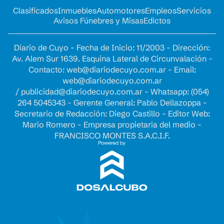
Clasificados
Inmuebles
Automotores
Empleos
Servicios
Avisos Fúnebres y Misas
Edictos
Diario de Cuyo - Fecha de Inicio: 11/2003 - Dirección:
Av. Alem Sur 1639. Esquina Lateral de Circunvalación -
Contacto:
web@diariodecuyo.com.ar
- Email:
web@diariodecuyo.com.ar
/
publicidad@diariodecuyo.com.ar
-
Whatsapp: (054)
264 5045343 - Gerente General: Pablo Dellazoppa -
Secretario de Redacción: Diego Castillo - Editor Web:
Mario Romero - Empresa propietaria del medio -
FRANCISCO MONTES S.A.C.I.F.