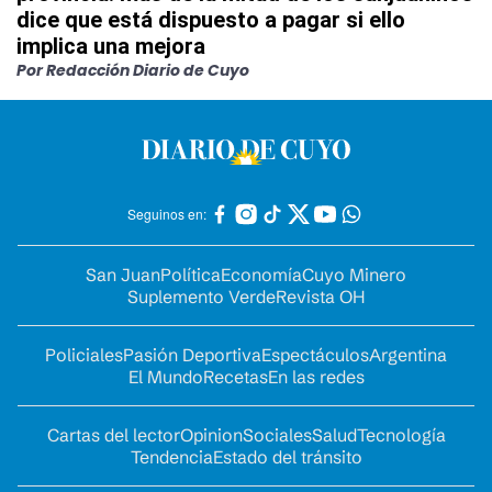
dice que está dispuesto a pagar si ello
implica una mejora
Por Redacción Diario de Cuyo
Seguinos en:
San Juan
Política
Economía
Cuyo Minero
Suplemento Verde
Revista OH
Policiales
Pasión Deportiva
Espectáculos
Argentina
El Mundo
Recetas
En las redes
Cartas del lector
Opinion
Sociales
Salud
Tecnología
Tendencia
Estado del tránsito