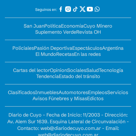
Seguinos en:
San Juan
Política
Economía
Cuyo Minero
Suplemento Verde
Revista OH
Policiales
Pasión Deportiva
Espectáculos
Argentina
El Mundo
Recetas
En las redes
Cartas del lector
Opinion
Sociales
Salud
Tecnología
Tendencia
Estado del tránsito
Clasificados
Inmuebles
Automotores
Empleos
Servicios
Avisos Fúnebres y Misas
Edictos
Diario de Cuyo - Fecha de Inicio: 11/2003 - Dirección:
Av. Alem Sur 1639. Esquina Lateral de Circunvalación -
Contacto:
web@diariodecuyo.com.ar
- Email:
web@diariodecuyo.com.ar