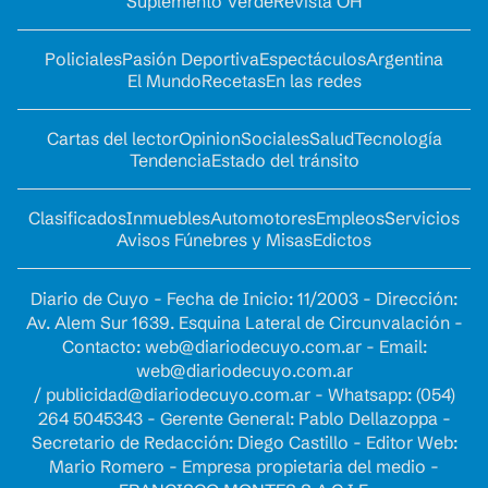
Suplemento Verde
Revista OH
Policiales
Pasión Deportiva
Espectáculos
Argentina
El Mundo
Recetas
En las redes
Cartas del lector
Opinion
Sociales
Salud
Tecnología
Tendencia
Estado del tránsito
Clasificados
Inmuebles
Automotores
Empleos
Servicios
Avisos Fúnebres y Misas
Edictos
Diario de Cuyo - Fecha de Inicio: 11/2003 - Dirección:
Av. Alem Sur 1639. Esquina Lateral de Circunvalación -
Contacto:
web@diariodecuyo.com.ar
- Email:
web@diariodecuyo.com.ar
/
publicidad@diariodecuyo.com.ar
-
Whatsapp: (054)
264 5045343 - Gerente General: Pablo Dellazoppa -
Secretario de Redacción: Diego Castillo - Editor Web:
Mario Romero - Empresa propietaria del medio -