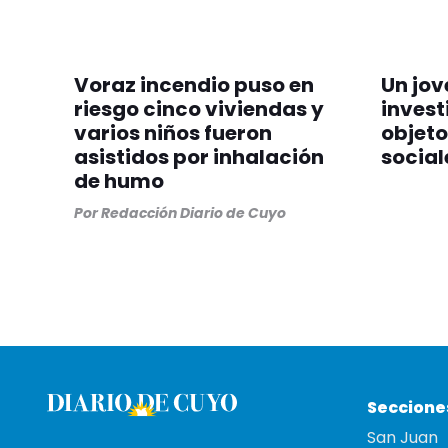
Voraz incendio puso en
Un jov
riesgo cinco viviendas y
invest
varios niños fueron
objeto
asistidos por inhalación
social
de humo
Por
Redacción Diario de Cuyo
Seccione
San Juan