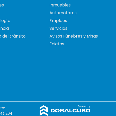
es
Inmuebles
Automotores
logía
Empleos
ncia
Servicios
 del tránsito
Avisos Fúnebres y Misas
Edictos
to:
54) 264