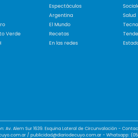
Espectáculos
Social
Argentina
Salud
ro
El Mundo
Tecno
to Verde
Recetas
Tende
H
En las redes
Estado
ión: Av. Alem Sur 1639. Esquina Lateral de Circunvalación - Contac
cuyo.com.ar
/
publicidad@diariodecuyo.com.ar
-
Whatsapp: (0