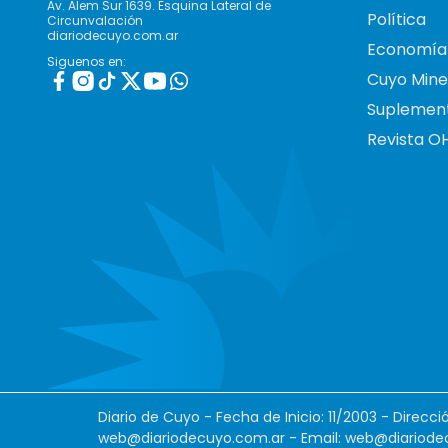
Av. Alem Sur 1639. Esquina Lateral de
Política
Circunvalación
diariodecuyo.com.ar
Economía
Siguenos en:
Cuyo Mine
Suplemen
Revista O
Diario de Cuyo - Fecha de Inicio: 11/2003 - Direcc
web@diariodecuyo.com.ar
- Email:
web@diariode