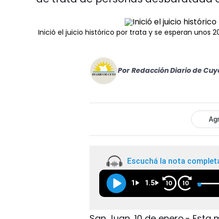
Inició el juicio histórico por trata y se esperan unos 
Por
Redacción Diario de Cuy
Agr
Escuchá la nota complet
1
1.5
10
10
San Juan, 10 de enero.- Esta 