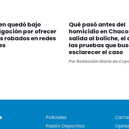
en quedó bajo
Qué pasó antes del
igación por ofrecer
homicidio en Chaco:
s robados en redes
salida al boliche, el 
es
las pruebas que bu
esclarecer el caso
Por
Redacción Diario de Cuy
s
Policiales
Cartas
Pasión Deportiva
Opini