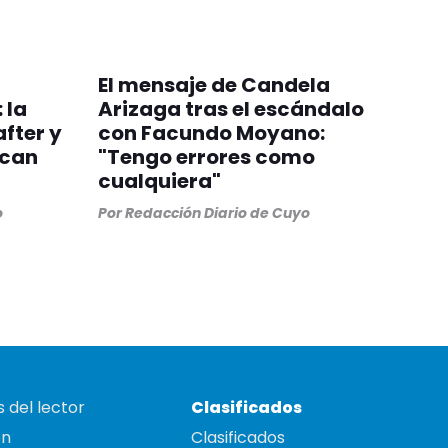
El mensaje de Candela
 la
Arizaga tras el escándalo
after y
con Facundo Moyano:
scan
"Tengo errores como
cualquiera"
o
Por
Redacción Diario de Cuyo
 del lector
Clasificados
on
Clasificados