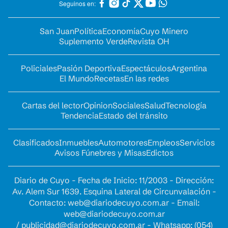
Seguinos en:
San Juan
Política
Economía
Cuyo Minero
Suplemento Verde
Revista OH
Policiales
Pasión Deportiva
Espectáculos
Argentina
El Mundo
Recetas
En las redes
Cartas del lector
Opinion
Sociales
Salud
Tecnología
Tendencia
Estado del tránsito
Clasificados
Inmuebles
Automotores
Empleos
Servicios
Avisos Fúnebres y Misas
Edictos
Diario de Cuyo - Fecha de Inicio: 11/2003 - Dirección:
Av. Alem Sur 1639. Esquina Lateral de Circunvalación -
Contacto:
web@diariodecuyo.com.ar
- Email:
web@diariodecuyo.com.ar
/
publicidad@diariodecuyo.com.ar
-
Whatsapp: (054)