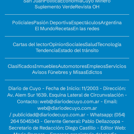
San Juan
Política
Economía
Cuyo Minero
Suplemento Verde
Revista OH
Policiales
Pasión Deportiva
Espectáculos
Argentina
El Mundo
Recetas
En las redes
Cartas del lector
Opinion
Sociales
Salud
Tecnología
Tendencia
Estado del tránsito
Clasificados
Inmuebles
Automotores
Empleos
Servicios
Avisos Fúnebres y Misas
Edictos
Diario de Cuyo - Fecha de Inicio: 11/2003 - Dirección:
Av. Alem Sur 1639. Esquina Lateral de Circunvalación -
Contacto:
web@diariodecuyo.com.ar
- Email:
web@diariodecuyo.com.ar
/
publicidad@diariodecuyo.com.ar
-
Whatsapp: (054)
264 5045343 - Gerente General: Pablo Dellazoppa -
Secretario de Redacción: Diego Castillo - Editor Web: