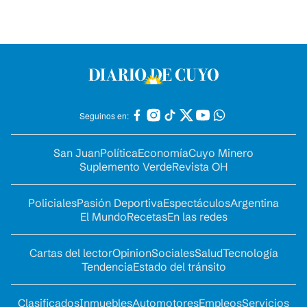
Seguinos en:
San Juan
Política
Economía
Cuyo Minero
Suplemento Verde
Revista OH
Policiales
Pasión Deportiva
Espectáculos
Argentina
El Mundo
Recetas
En las redes
Cartas del lector
Opinion
Sociales
Salud
Tecnología
Tendencia
Estado del tránsito
Clasificados
Inmuebles
Automotores
Empleos
Servicios