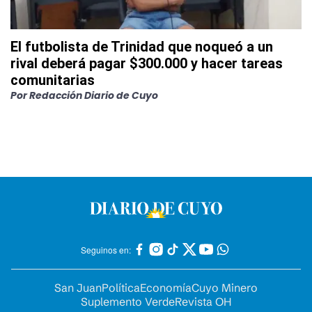
El futbolista de Trinidad que noqueó a un
rival deberá pagar $300.000 y hacer tareas
comunitarias
Por
Redacción Diario de Cuyo
Seguinos en:
San Juan
Política
Economía
Cuyo Minero
Suplemento Verde
Revista OH