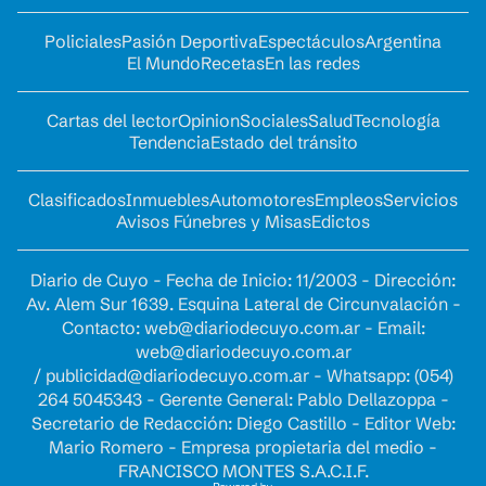
Policiales
Pasión Deportiva
Espectáculos
Argentina
El Mundo
Recetas
En las redes
Cartas del lector
Opinion
Sociales
Salud
Tecnología
Tendencia
Estado del tránsito
Clasificados
Inmuebles
Automotores
Empleos
Servicios
Avisos Fúnebres y Misas
Edictos
Diario de Cuyo - Fecha de Inicio: 11/2003 - Dirección:
Av. Alem Sur 1639. Esquina Lateral de Circunvalación -
Contacto:
web@diariodecuyo.com.ar
- Email:
web@diariodecuyo.com.ar
/
publicidad@diariodecuyo.com.ar
-
Whatsapp: (054)
264 5045343 - Gerente General: Pablo Dellazoppa -
Secretario de Redacción: Diego Castillo - Editor Web:
Mario Romero - Empresa propietaria del medio -
FRANCISCO MONTES S.A.C.I.F.