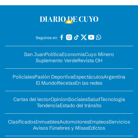
Seguinos en:
San Juan
Política
Economía
Cuyo Minero
Suplemento Verde
Revista OH
Policiales
Pasión Deportiva
Espectáculos
Argentina
El Mundo
Recetas
En las redes
Cartas del lector
Opinion
Sociales
Salud
Tecnología
Tendencia
Estado del tránsito
Clasificados
Inmuebles
Automotores
Empleos
Servicios
Avisos Fúnebres y Misas
Edictos