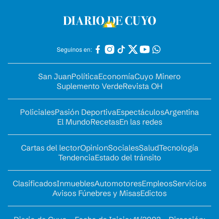
Seguinos en:
San Juan
Política
Economía
Cuyo Minero
Suplemento Verde
Revista OH
Policiales
Pasión Deportiva
Espectáculos
Argentina
El Mundo
Recetas
En las redes
Cartas del lector
Opinion
Sociales
Salud
Tecnología
Tendencia
Estado del tránsito
Clasificados
Inmuebles
Automotores
Empleos
Servicios
Avisos Fúnebres y Misas
Edictos