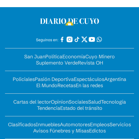
Seguinos en:
San Juan
Política
Economía
Cuyo Minero
Suplemento Verde
Revista OH
Policiales
Pasión Deportiva
Espectáculos
Argentina
El Mundo
Recetas
En las redes
Cartas del lector
Opinion
Sociales
Salud
Tecnología
Tendencia
Estado del tránsito
Clasificados
Inmuebles
Automotores
Empleos
Servicios
Avisos Fúnebres y Misas
Edictos