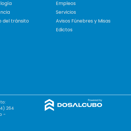
logía
Empleos
ncia
Servicios
 del tránsito
Avisos Fúnebres y Misas
Edictos
to:
54) 264
o -