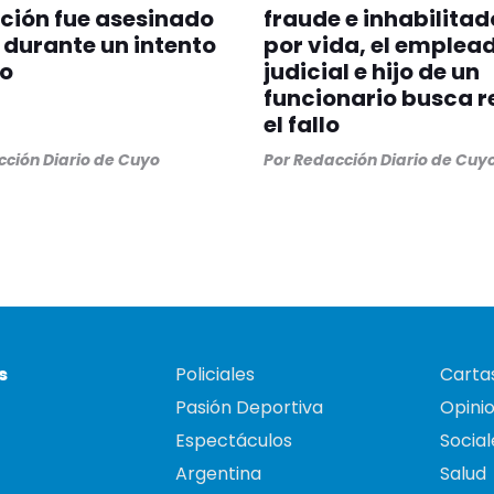
ción fue asesinado
fraude e inhabilitad
s durante un intento
por vida, el emplea
bo
judicial e hijo de un
funcionario busca r
el fallo
ción Diario de Cuyo
Por
Redacción Diario de Cuy
s
Policiales
Cartas
Pasión Deportiva
Opini
Espectáculos
Social
Argentina
Salud