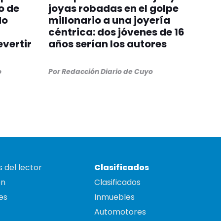
o de
joyas robadas en el golpe
do
millonario a una joyería
céntrica: dos jóvenes de 16
evertir
años serían los autores
o
Por
Redacción Diario de Cuyo
 del lector
Clasificados
on
Clasificados
es
Inmuebles
Automotores