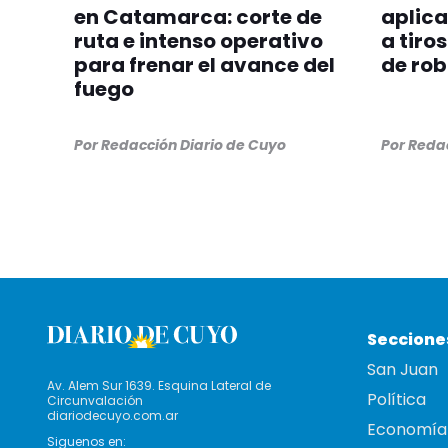
en Catamarca: corte de
aplica
ruta e intenso operativo
a tiro
para frenar el avance del
de ro
fuego
Por
Redacción Diario de Cuyo
Por
Redac
Seccione
San Juan
Av. Alem Sur 1639. Esquina Lateral de
Política
Circunvalación
diariodecuyo.com.ar
Economía
Siguenos en: