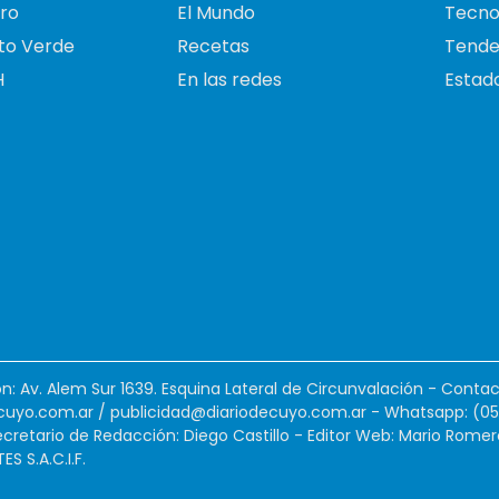
ro
El Mundo
Tecno
to Verde
Recetas
Tende
H
En las redes
Estado
ión: Av. Alem Sur 1639. Esquina Lateral de Circunvalación - Contac
cuyo.com.ar
/
publicidad@diariodecuyo.com.ar
-
Whatsapp: (0
cretario de Redacción: Diego Castillo - Editor Web: Mario Romer
 S.A.C.I.F.