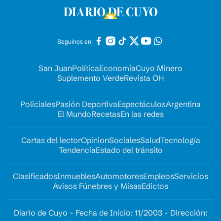
Seguinos en:
San Juan
Política
Economía
Cuyo Minero
Suplemento Verde
Revista OH
Policiales
Pasión Deportiva
Espectáculos
Argentina
El Mundo
Recetas
En las redes
Cartas del lector
Opinion
Sociales
Salud
Tecnología
Tendencia
Estado del tránsito
Clasificados
Inmuebles
Automotores
Empleos
Servicios
Avisos Fúnebres y Misas
Edictos
Diario de Cuyo - Fecha de Inicio: 11/2003 - Dirección: