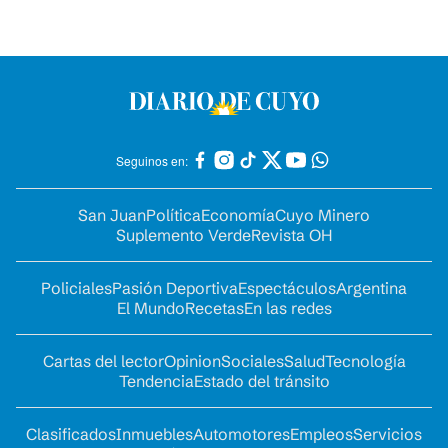
Seguinos en:
San Juan
Política
Economía
Cuyo Minero
Suplemento Verde
Revista OH
Policiales
Pasión Deportiva
Espectáculos
Argentina
El Mundo
Recetas
En las redes
Cartas del lector
Opinion
Sociales
Salud
Tecnología
Tendencia
Estado del tránsito
Clasificados
Inmuebles
Automotores
Empleos
Servicios