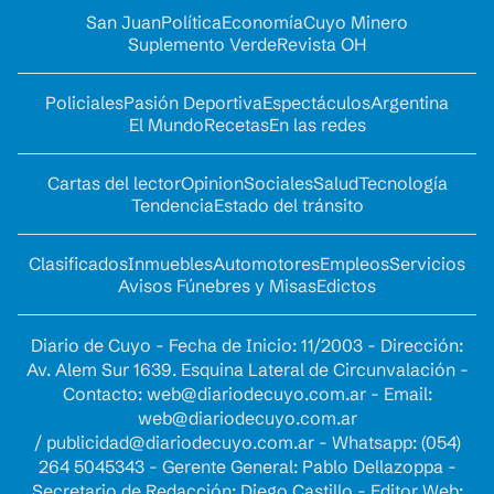
San Juan
Política
Economía
Cuyo Minero
Suplemento Verde
Revista OH
Policiales
Pasión Deportiva
Espectáculos
Argentina
El Mundo
Recetas
En las redes
Cartas del lector
Opinion
Sociales
Salud
Tecnología
Tendencia
Estado del tránsito
Clasificados
Inmuebles
Automotores
Empleos
Servicios
Avisos Fúnebres y Misas
Edictos
Diario de Cuyo - Fecha de Inicio: 11/2003 - Dirección:
Av. Alem Sur 1639. Esquina Lateral de Circunvalación -
Contacto:
web@diariodecuyo.com.ar
- Email:
web@diariodecuyo.com.ar
/
publicidad@diariodecuyo.com.ar
-
Whatsapp: (054)
264 5045343 - Gerente General: Pablo Dellazoppa -
Secretario de Redacción: Diego Castillo - Editor Web: