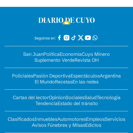
Seguinos en:
San Juan
Política
Economía
Cuyo Minero
Suplemento Verde
Revista OH
Policiales
Pasión Deportiva
Espectáculos
Argentina
El Mundo
Recetas
En las redes
Cartas del lector
Opinion
Sociales
Salud
Tecnología
Tendencia
Estado del tránsito
Clasificados
Inmuebles
Automotores
Empleos
Servicios
Avisos Fúnebres y Misas
Edictos