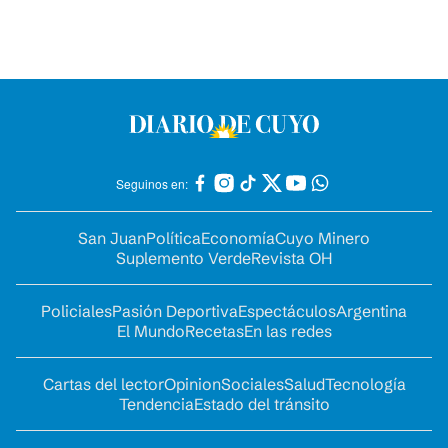
Seguinos en:
San Juan
Política
Economía
Cuyo Minero
Suplemento Verde
Revista OH
Policiales
Pasión Deportiva
Espectáculos
Argentina
El Mundo
Recetas
En las redes
Cartas del lector
Opinion
Sociales
Salud
Tecnología
Tendencia
Estado del tránsito