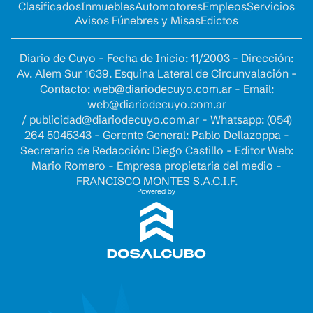
Clasificados
Inmuebles
Automotores
Empleos
Servicios
Avisos Fúnebres y Misas
Edictos
Diario de Cuyo - Fecha de Inicio: 11/2003 - Dirección:
Av. Alem Sur 1639. Esquina Lateral de Circunvalación -
Contacto:
web@diariodecuyo.com.ar
- Email:
web@diariodecuyo.com.ar
/
publicidad@diariodecuyo.com.ar
-
Whatsapp: (054)
264 5045343 - Gerente General: Pablo Dellazoppa -
Secretario de Redacción: Diego Castillo - Editor Web:
Mario Romero - Empresa propietaria del medio -
FRANCISCO MONTES S.A.C.I.F.