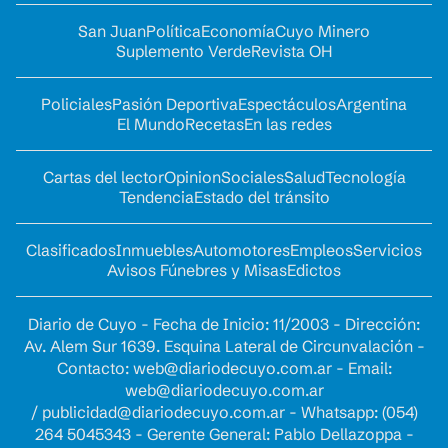
San Juan
Política
Economía
Cuyo Minero
Suplemento Verde
Revista OH
Policiales
Pasión Deportiva
Espectáculos
Argentina
El Mundo
Recetas
En las redes
Cartas del lector
Opinion
Sociales
Salud
Tecnología
Tendencia
Estado del tránsito
Clasificados
Inmuebles
Automotores
Empleos
Servicios
Avisos Fúnebres y Misas
Edictos
Diario de Cuyo - Fecha de Inicio: 11/2003 - Dirección:
Av. Alem Sur 1639. Esquina Lateral de Circunvalación -
Contacto:
web@diariodecuyo.com.ar
- Email:
web@diariodecuyo.com.ar
/
publicidad@diariodecuyo.com.ar
-
Whatsapp: (054)
264 5045343 - Gerente General: Pablo Dellazoppa -