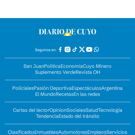
Seguinos en:
San Juan
Política
Economía
Cuyo Minero
Suplemento Verde
Revista OH
Policiales
Pasión Deportiva
Espectáculos
Argentina
El Mundo
Recetas
En las redes
Cartas del lector
Opinion
Sociales
Salud
Tecnología
Tendencia
Estado del tránsito
Clasificados
Inmuebles
Automotores
Empleos
Servicios