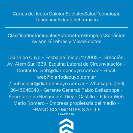
Cartas del lector
Opinion
Sociales
Salud
Tecnología
Tendencia
Estado del tránsito
Clasificados
Inmuebles
Automotores
Empleos
Servicios
Avisos Fúnebres y Misas
Edictos
Diario de Cuyo - Fecha de Inicio: 11/2003 - Dirección:
Av. Alem Sur 1639. Esquina Lateral de Circunvalación -
Contacto:
web@diariodecuyo.com.ar
- Email:
web@diariodecuyo.com.ar
/
publicidad@diariodecuyo.com.ar
-
Whatsapp: (054)
264 5045343 - Gerente General: Pablo Dellazoppa -
Secretario de Redacción: Diego Castillo - Editor Web:
Mario Romero - Empresa propietaria del medio -
FRANCISCO MONTES S.A.C.I.F.