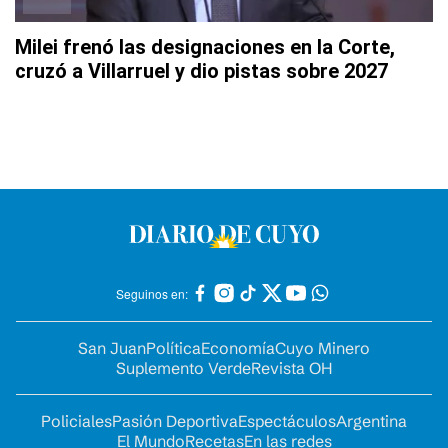
Milei frenó las designaciones en la Corte,
cruzó a Villarruel y dio pistas sobre 2027
Seguinos en:
San Juan
Política
Economía
Cuyo Minero
Suplemento Verde
Revista OH
Policiales
Pasión Deportiva
Espectáculos
Argentina
El Mundo
Recetas
En las redes