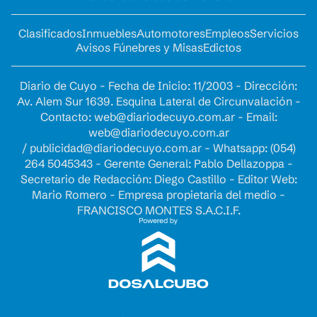
Clasificados
Inmuebles
Automotores
Empleos
Servicios
Avisos Fúnebres y Misas
Edictos
Diario de Cuyo - Fecha de Inicio: 11/2003 - Dirección:
Av. Alem Sur 1639. Esquina Lateral de Circunvalación -
Contacto:
web@diariodecuyo.com.ar
- Email:
web@diariodecuyo.com.ar
/
publicidad@diariodecuyo.com.ar
-
Whatsapp: (054)
264 5045343 - Gerente General: Pablo Dellazoppa -
Secretario de Redacción: Diego Castillo - Editor Web:
Mario Romero - Empresa propietaria del medio -
FRANCISCO MONTES S.A.C.I.F.