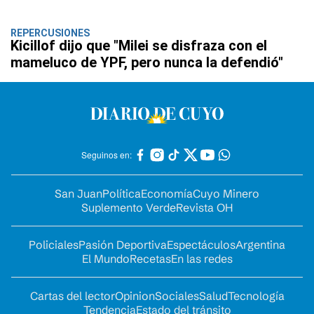
REPERCUSIONES
Kicillof dijo que "Milei se disfraza con el
mameluco de YPF, pero nunca la defendió"
Seguinos en:
San Juan
Política
Economía
Cuyo Minero
Suplemento Verde
Revista OH
Policiales
Pasión Deportiva
Espectáculos
Argentina
El Mundo
Recetas
En las redes
Cartas del lector
Opinion
Sociales
Salud
Tecnología
Tendencia
Estado del tránsito