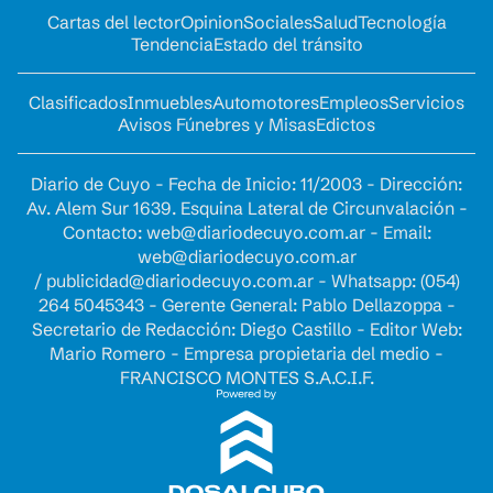
Cartas del lector
Opinion
Sociales
Salud
Tecnología
Tendencia
Estado del tránsito
Clasificados
Inmuebles
Automotores
Empleos
Servicios
Avisos Fúnebres y Misas
Edictos
Diario de Cuyo - Fecha de Inicio: 11/2003 - Dirección:
Av. Alem Sur 1639. Esquina Lateral de Circunvalación -
Contacto:
web@diariodecuyo.com.ar
- Email:
web@diariodecuyo.com.ar
/
publicidad@diariodecuyo.com.ar
-
Whatsapp: (054)
264 5045343 - Gerente General: Pablo Dellazoppa -
Secretario de Redacción: Diego Castillo - Editor Web:
Mario Romero - Empresa propietaria del medio -
FRANCISCO MONTES S.A.C.I.F.