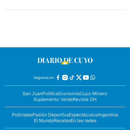
Seguinos en:
San Juan
Política
Economía
Cuyo Minero
Suplemento Verde
Revista OH
Policiales
Pasión Deportiva
Espectáculos
Argentina
El Mundo
Recetas
En las redes