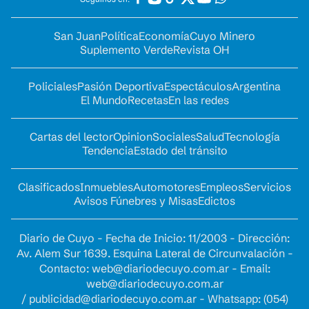
San Juan
Política
Economía
Cuyo Minero
Suplemento Verde
Revista OH
Policiales
Pasión Deportiva
Espectáculos
Argentina
El Mundo
Recetas
En las redes
Cartas del lector
Opinion
Sociales
Salud
Tecnología
Tendencia
Estado del tránsito
Clasificados
Inmuebles
Automotores
Empleos
Servicios
Avisos Fúnebres y Misas
Edictos
Diario de Cuyo - Fecha de Inicio: 11/2003 - Dirección:
Av. Alem Sur 1639. Esquina Lateral de Circunvalación -
Contacto:
web@diariodecuyo.com.ar
- Email:
web@diariodecuyo.com.ar
/
publicidad@diariodecuyo.com.ar
-
Whatsapp: (054)