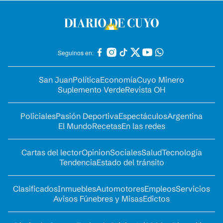
Seguinos en:
San Juan
Política
Economía
Cuyo Minero
Suplemento Verde
Revista OH
Policiales
Pasión Deportiva
Espectáculos
Argentina
El Mundo
Recetas
En las redes
Cartas del lector
Opinion
Sociales
Salud
Tecnología
Tendencia
Estado del tránsito
Clasificados
Inmuebles
Automotores
Empleos
Servicios
Avisos Fúnebres y Misas
Edictos