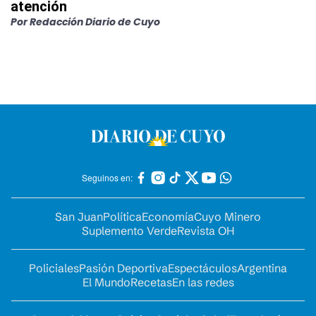
atención
Por
Redacción Diario de Cuyo
Seguinos en:
San Juan
Política
Economía
Cuyo Minero
Suplemento Verde
Revista OH
Policiales
Pasión Deportiva
Espectáculos
Argentina
El Mundo
Recetas
En las redes