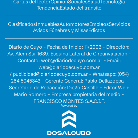
Cartas del lector
Opinion
Sociales
Salud
Tecnología
Tendencia
Estado del tránsito
Clasificados
Inmuebles
Automotores
Empleos
Servicios
Avisos Fúnebres y Misas
Edictos
Diario de Cuyo - Fecha de Inicio: 11/2003 - Dirección:
Av. Alem Sur 1639. Esquina Lateral de Circunvalación -
Contacto:
web@diariodecuyo.com.ar
- Email:
web@diariodecuyo.com.ar
/
publicidad@diariodecuyo.com.ar
-
Whatsapp: (054)
264 5045343 - Gerente General: Pablo Dellazoppa -
Secretario de Redacción: Diego Castillo - Editor Web:
Mario Romero - Empresa propietaria del medio -
FRANCISCO MONTES S.A.C.I.F.