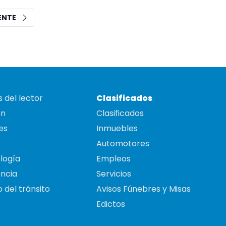
IENTE
 del lector
Clasificados
on
Clasificados
es
Inmuebles
Automotores
logía
Empleos
ncia
Servicios
 del tránsito
Avisos Fúnebres y Misas
Edictos