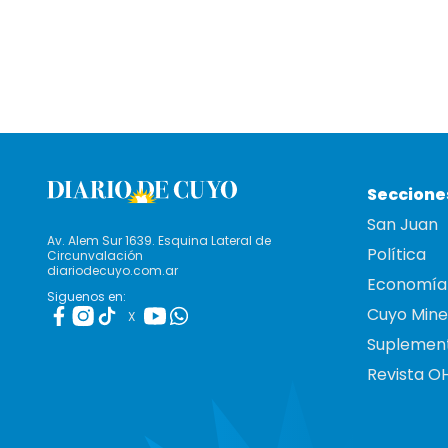
Seccione
San Juan
Av. Alem Sur 1639. Esquina Lateral de
Política
Circunvalación
diariodecuyo.com.ar
Economía
Siguenos en:
Cuyo Mine
X
Suplemen
Revista O