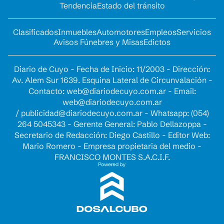
Tendencia
Estado del tránsito
Clasificados
Inmuebles
Automotores
Empleos
Servicios
Avisos Fúnebres y Misas
Edictos
Diario de Cuyo - Fecha de Inicio: 11/2003 - Dirección:
Av. Alem Sur 1639. Esquina Lateral de Circunvalación -
Contacto:
web@diariodecuyo.com.ar
- Email:
web@diariodecuyo.com.ar
/
publicidad@diariodecuyo.com.ar
-
Whatsapp: (054)
264 5045343 - Gerente General: Pablo Dellazoppa -
Secretario de Redacción: Diego Castillo - Editor Web:
Mario Romero - Empresa propietaria del medio -
FRANCISCO MONTES S.A.C.I.F.