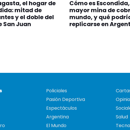
gasta, el hogar de
Cómo es Escondida,
ida: mitad de
mayor mina de cobr
ntes y el doble del
mundo, y qué podrí
e San Juan
replicarse en Argen
s
Policiales
Cartas
Pasión Deportiva
Opini
Espectáculos
Social
Argentina
Salud
ro
El Mundo
Tecno