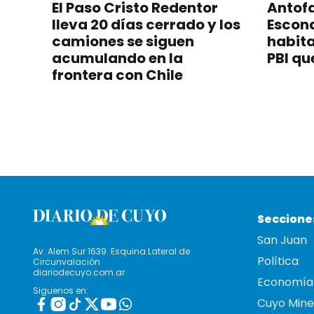
El Paso Cristo Redentor
Antofa
lleva 20 días cerrado y los
Escond
camiones se siguen
habita
acumulando en la
PBI qu
frontera con Chile
Seccione
San Juan
Av. Alem Sur 1639. Esquina Lateral de
Política
Circunvalación
diariodecuyo.com.ar
Economía
Siguenos en:
Cuyo Mine