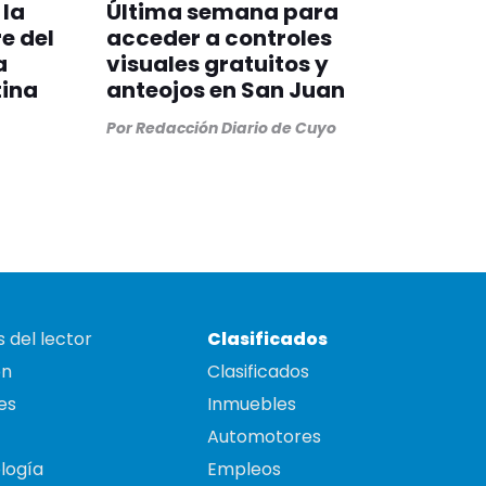
 la
Última semana para
e del
acceder a controles
a
visuales gratuitos y
tina
anteojos en San Juan
Por
Redacción Diario de Cuyo
 del lector
Clasificados
on
Clasificados
es
Inmuebles
Automotores
logía
Empleos