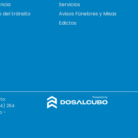
ncia
Servicios
 del tránsito
Avisos Fúnebres y Misas
Edictos
to:
54) 264
o -