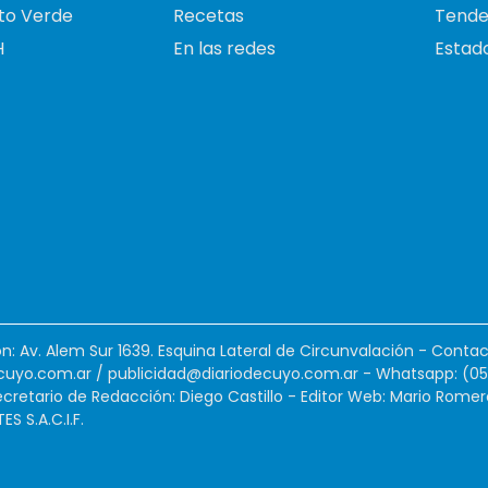
to Verde
Recetas
Tende
H
En las redes
Estado
ión: Av. Alem Sur 1639. Esquina Lateral de Circunvalación - Contac
cuyo.com.ar
/
publicidad@diariodecuyo.com.ar
-
Whatsapp: (0
cretario de Redacción: Diego Castillo - Editor Web: Mario Romer
 S.A.C.I.F.