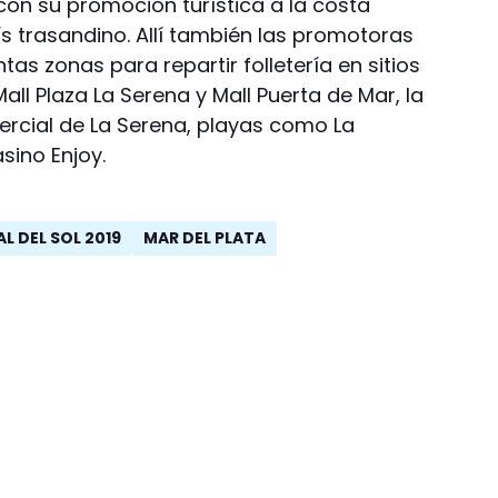
con su promoción turística a la costa
aís trasandino. Allí también las promotoras
tas zonas para repartir folletería en sitios
all Plaza La Serena y Mall Puerta de Mar, la
rcial de La Serena, playas como La
sino Enjoy.
L DEL SOL 2019
MAR DEL PLATA