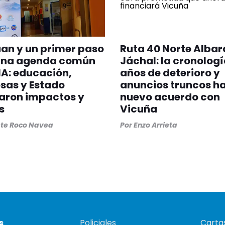
an y un primer paso
Ruta 40 Norte Alba
una agenda común
Jáchal: la cronologí
IA: educación,
años de deterioro y
sas y Estado
anuncios truncos ha
aron impactos y
nuevo acuerdo con
s
Vicuña
ste Roco Navea
Por
Enzo Arrieta
s
Policiales
Cartas