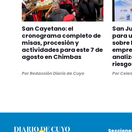
San Cayetano: el
San Ju
cronograma completo de
para 
misas, procesión y
sobre 
actividades para este 7 de
empre
agosto en Chimbas
analiz
riesgo
Por
Redacción Diario de Cuyo
Por
Cele
Seccione