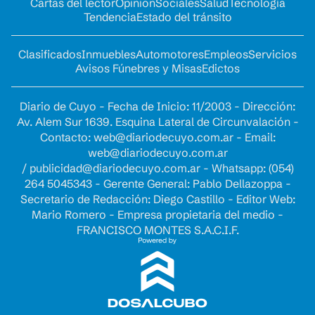
Cartas del lector
Opinion
Sociales
Salud
Tecnología
Tendencia
Estado del tránsito
Clasificados
Inmuebles
Automotores
Empleos
Servicios
Avisos Fúnebres y Misas
Edictos
Diario de Cuyo - Fecha de Inicio: 11/2003 - Dirección:
Av. Alem Sur 1639. Esquina Lateral de Circunvalación -
Contacto:
web@diariodecuyo.com.ar
- Email:
web@diariodecuyo.com.ar
/
publicidad@diariodecuyo.com.ar
-
Whatsapp: (054)
264 5045343 - Gerente General: Pablo Dellazoppa -
Secretario de Redacción: Diego Castillo - Editor Web:
Mario Romero - Empresa propietaria del medio -
FRANCISCO MONTES S.A.C.I.F.