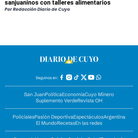
sanjuaninos con talleres alimentarios
Por
Redacción Diario de Cuyo
Seguinos en:
San Juan
Política
Economía
Cuyo Minero
Suplemento Verde
Revista OH
Policiales
Pasión Deportiva
Espectáculos
Argentina
El Mundo
Recetas
En las redes