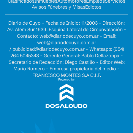
Clasificados
Inmuebles
Automotores
Empleos
Servicios
Avisos Fúnebres y Misas
Edictos
Diario de Cuyo - Fecha de Inicio: 11/2003 - Dirección:
Av. Alem Sur 1639. Esquina Lateral de Circunvalación -
Contacto:
web@diariodecuyo.com.ar
- Email:
web@diariodecuyo.com.ar
/
publicidad@diariodecuyo.com.ar
-
Whatsapp: (054)
264 5045343 - Gerente General: Pablo Dellazoppa -
Secretario de Redacción: Diego Castillo - Editor Web:
Mario Romero - Empresa propietaria del medio -
FRANCISCO MONTES S.A.C.I.F.