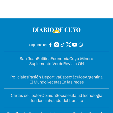
Seguinos en:
San Juan
Política
Economía
Cuyo Minero
Suplemento Verde
Revista OH
Policiales
Pasión Deportiva
Espectáculos
Argentina
El Mundo
Recetas
En las redes
Cartas del lector
Opinion
Sociales
Salud
Tecnología
Tendencia
Estado del tránsito