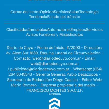
Cartas del lector
Opinion
Sociales
Salud
Tecnología
Tendencia
Estado del tránsito
Clasificados
Inmuebles
Automotores
Empleos
Servicios
Avisos Fúnebres y Misas
Edictos
Diario de Cuyo - Fecha de Inicio: 11/2003 - Dirección:
Av. Alem Sur 1639. Esquina Lateral de Circunvalación -
Contacto:
web@diariodecuyo.com.ar
- Email:
web@diariodecuyo.com.ar
/
publicidad@diariodecuyo.com.ar
-
Whatsapp: (054)
264 5045343 - Gerente General: Pablo Dellazoppa -
Secretario de Redacción: Diego Castillo - Editor Web:
Mario Romero - Empresa propietaria del medio -
FRANCISCO MONTES S.A.C.I.F.