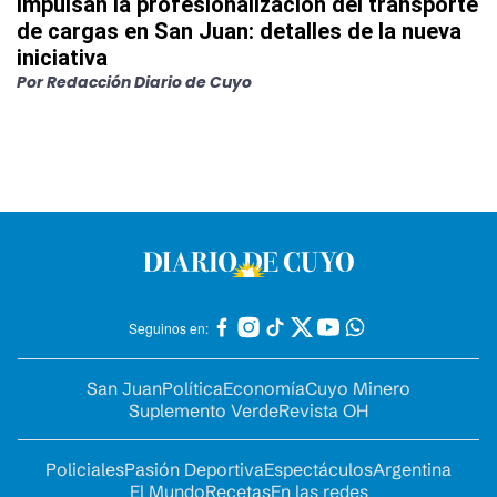
Impulsan la profesionalización del transporte
de cargas en San Juan: detalles de la nueva
iniciativa
Por
Redacción Diario de Cuyo
Seguinos en:
San Juan
Política
Economía
Cuyo Minero
Suplemento Verde
Revista OH
Policiales
Pasión Deportiva
Espectáculos
Argentina
El Mundo
Recetas
En las redes